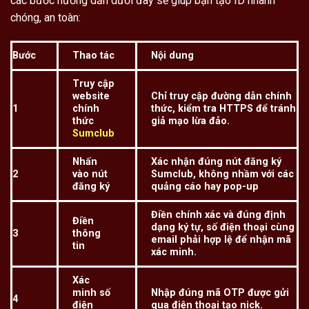
các bước hướng dẫn dưới đây sẽ giúp bạn tạo ID nhanh
chóng, an toàn:
Bước
Thao tác
Nội dung
Truy cập
website
Chỉ truy cập đường dẫn chính
1
chính
thức, kiểm tra HTTPS để tránh
thức
giả mạo lừa đảo.
Sumclub
Nhấn
Xác nhận đúng nút đăng ký
2
vào nút
Sumclub, không nhầm với các
đăng ký
quảng cáo hay pop-up
Điền chính xác và đúng định
Điền
dạng ký tự, số điện thoại cùng
3
thông
email phải hợp lệ để nhận mã
tin
xác minh.
Xác
minh số
Nhập đúng mã OTP được gửi
4
điện
qua điện thoại tạo nick.