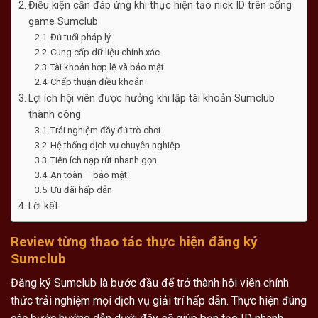
Điều kiện cần đáp ứng khi thực hiện tạo nick ID trên cổng
game Sumclub
Đủ tuổi pháp lý
Cung cấp dữ liệu chính xác
Tài khoản hợp lệ và bảo mật
Chấp thuận điều khoản
Lợi ích hội viên được hưởng khi lập tài khoản Sumclub
thành công
Trải nghiệm đầy đủ trò chơi
Hệ thống dịch vụ chuyên nghiệp
Tiện ích nạp rút nhanh gọn
An toàn – bảo mật
Ưu đãi hấp dẫn
Lời kết
Review từng thao tác thực hiện đăng ký
Sumclub
Đăng ký Sumclub là bước đầu để trở thành hội viên chính
thức trải nghiệm mọi dịch vụ giải trí hấp dẫn. Thực hiện đúng